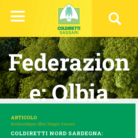
Federazion
e:
Olbia
Tempio
ARTICOLO
Nordsardegna
Olbia Tempio
Sassari
COLDIRETTI NORD SARDEGNA: